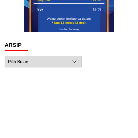
Isya
19:09
Waktu sholat berikutnya dalam:
7 jam 13 menit 41 detik
Sumber: Kemenag
ARSIP
Arsip