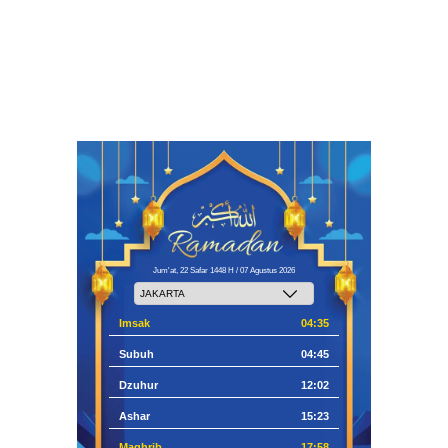
Jum'at, 22 Safar 1448 H / 07 Agustus 2026
Imsak
04:35
Subuh
04:45
Dzuhur
12:02
Ashar
15:23
Maghrib
17:58