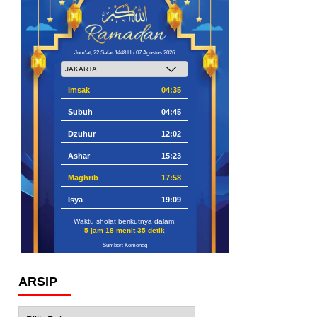
Jum'at, 22 Safar 1448 H / 07 Agustus 2026
Imsak
04:35
Subuh
04:45
Dzuhur
12:02
Ashar
15:23
Maghrib
17:58
Isya
19:09
Waktu sholat berikutnya dalam:
5 jam 18 menit 34 detik
Sumber: Kemenag
ARSIP
Arsip