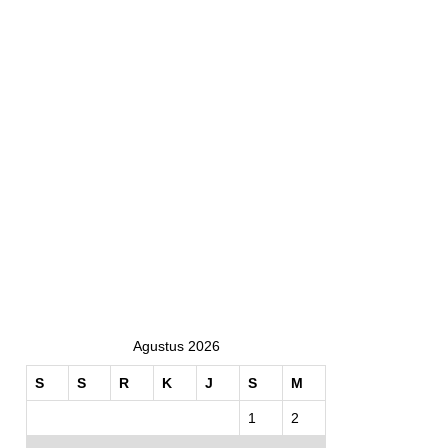
Agustus 2026
S
S
R
K
J
S
M
1
2