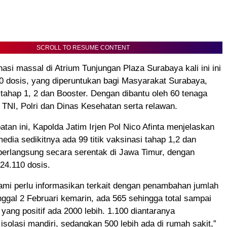
SCROLL TO RESUME CONTENT
asi massal di Atrium Tunjungan Plaza Surabaya kali ini ini
0 dosis, yang diperuntukan bagi Masyarakat Surabaya,
 tahap 1, 2 dan Booster. Dengan dibantu oleh 60 tenaga
 TNI, Polri dan Dinas Kesehatan serta relawan.
an ini, Kapolda Jatim Irjen Pol Nico Afinta menjelaskan
dia sedikitnya ada 99 titik vaksinasi tahap 1,2 dan
berlangsung secara serentak di Jawa Timur, dengan
 24.110 dosis.
ami perlu informasikan terkait dengan penambahan jumlah
anggal 2 Februari kemarin, ada 565 sehingga total sampai
 yang positif ada 2000 lebih. 1.100 diantaranya
solasi mandiri, sedangkan 500 lebih ada di rumah sakit,”