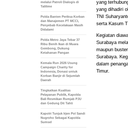
yang terhubung
melalui Patroli Dialogis di
Talilime
yang dihadiri 
TNI Suharyanto
Polda Banten Periksa Korban
dan Manajemen PT MCCI,
serta Kasum T
Penyebab Kecelakaan Masih
Didalami
Kegiatan diaw
Polda Metro Jaya Tebar 37
Surabaya mela
Ribu Benih Ikan di Muara
Gembong, Dukung
maupun buster 
Ketahanan Pangan
Surabaya. Kegi
Kemala Run 2026 Usung
dalam penanga
Campaign Charity for
Timur.
Indonesia, Donasi untuk
Korban Banjir di Sejumlah
Daerah
Tingkatkan Kualitas
Pelayanan Publik, Kapolda
Bali Resmikan Rumjab PJU
dan Gedung Dit Tahti
Kapolri Tunjuk Irjen Pol Sandi
Nugroho Sebagai Kapolda
Sumsel