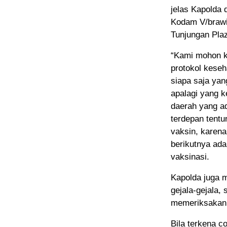
jelas Kapolda 
Kodam V/brawi
Tunjungan Pla
“Kami mohon k
protokol keseh
siapa saja ya
apalagi yang 
daerah yang ad
terdepan tent
vaksin, karena
berikutnya ad
vaksinasi.
Kapolda juga 
gejala-gejala,
memeriksakan d
Bila terkena 