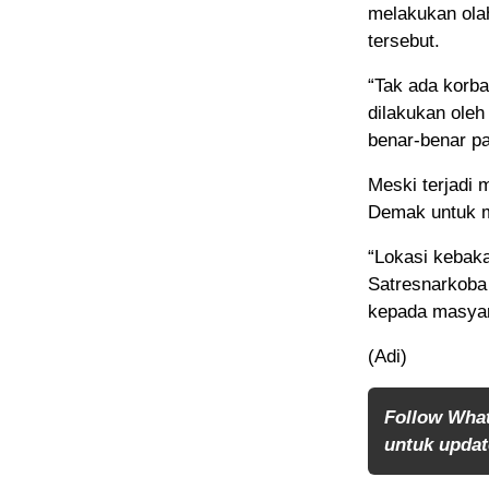
melakukan ola
tersebut.
“Tak ada korba
dilakukan oleh
benar-benar pa
Meski terjadi 
Demak untuk m
“Lokasi kebak
Satresnarkoba
kepada masyar
(Adi)
Follow Wha
untuk update