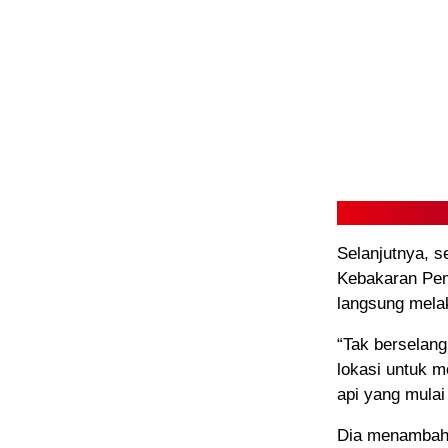
Selanjutnya, s
Kebakaran Pem
langsung mel
“Tak berselan
lokasi untuk 
api yang mulai
Dia menambahk