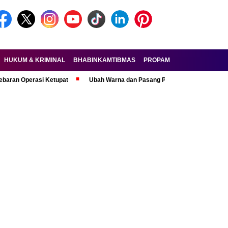
HUKUM & KRIMINAL
BHABINKAMTIBMAS
PROPAM
FORKOPIMDA
erasi Ketupat
Ubah Warna dan Pasang Pelat Palsu, Pelaku Curanmor R6