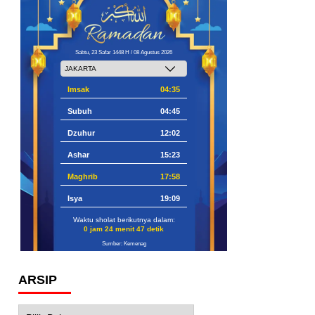
Sabtu, 23 Safar 1448 H / 08 Agustus 2026
Imsak
04:35
Subuh
04:45
Dzuhur
12:02
Ashar
15:23
Maghrib
17:58
Isya
19:09
Waktu sholat berikutnya dalam:
0 jam 24 menit 46 detik
Sumber: Kemenag
ARSIP
Arsip