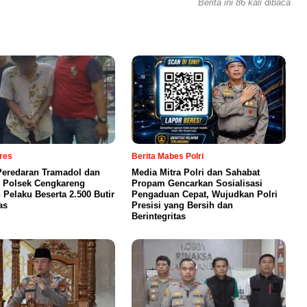
Berita ini 86 kali dibaca
lres
Berita Mabes Polri
eredaran Tramadol dan
Media Mitra Polri dan Sahabat
 Polsek Cengkareng
Propam Gencarkan Sosialisasi
Pelaku Beserta 2.500 Butir
Pengaduan Cepat, Wujudkan Polri
as
Presisi yang Bersih dan
Berintegritas