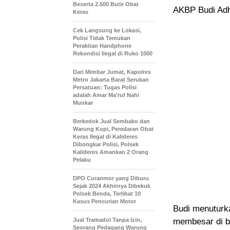
Beserta 2.500 Butir Obat
AKBP Budi Adhy
Keras
Cek Langsung ke Lokasi,
Polisi Tidak Temukan
Perakitan Handphone
Rekondisi Ilegal di Ruko 1000
Dari Mimbar Jumat, Kapolres
Metro Jakarta Barat Serukan
Persatuan: Tugas Polisi
adalah Amar Ma’ruf Nahi
Munkar
Berkedok Jual Sembako dan
Warung Kopi, Peredaran Obat
Keras Ilegal di Kalideres
Dibongkar Polisi, Polsek
Kalideres Amankan 2 Orang
Pelaku
DPO Curanmor yang Diburu
Sejak 2024 Akhirnya Dibekuk
Polsek Benda, Terlibat 10
Kasus Pencurian Motor
Budi menuturka
Jual Tramadol Tanpa Izin,
membesar di b
Seorang Pedagang Warung