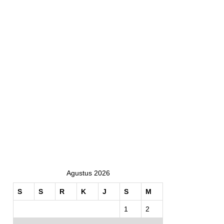
Agustus 2026
S
S
R
K
J
S
M
1
2