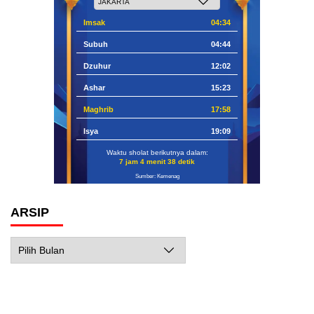
Imsak
04:34
Subuh
04:44
Dzuhur
12:02
Ashar
15:23
Maghrib
17:58
Isya
19:09
Waktu sholat berikutnya dalam:
7 jam 4 menit 37 detik
Sumber: Kemenag
ARSIP
Arsip