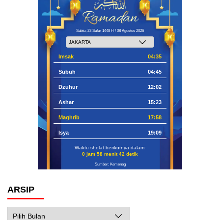
Sabtu, 23 Safar 1448 H / 08 Agustus 2026
Imsak
04:35
Subuh
04:45
Dzuhur
12:02
Ashar
15:23
Maghrib
17:58
Isya
19:09
Waktu sholat berikutnya dalam:
0 jam 58 menit 41 detik
Sumber: Kemenag
ARSIP
Arsip