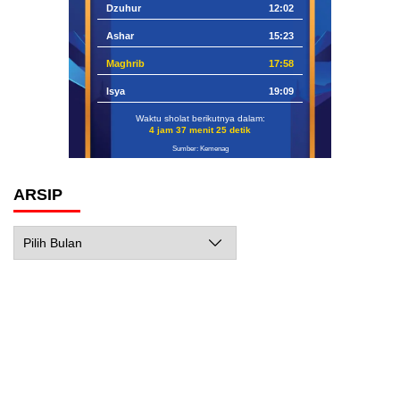
Dzuhur
12:02
Ashar
15:23
Maghrib
17:58
Isya
19:09
Waktu sholat berikutnya dalam:
4 jam 37 menit 24 detik
Sumber: Kemenag
ARSIP
Arsip