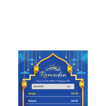
Kamis, 21 Safar 1448 H / 06 Agustus 2026
Imsak
04:35
Subuh
04:45