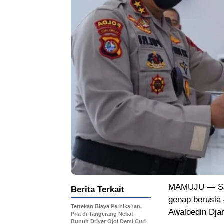
MAMUJU — Sat
Berita Terkait
genap berusia 
Tertekan Biaya Pernikahan,
Awaloedin Dja
Pria di Tangerang Nekat
Bunuh Driver Ojol Demi Curi