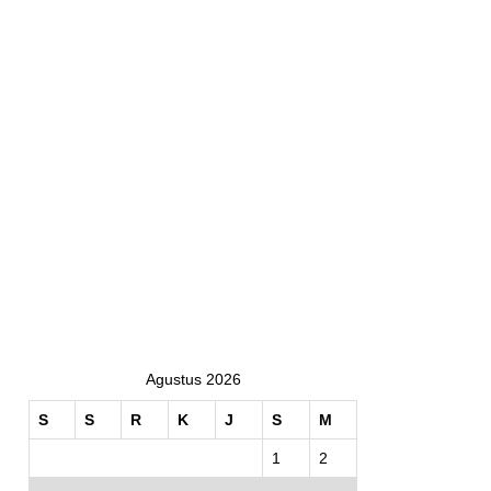
Agustus 2026
S
S
R
K
J
S
M
1
2