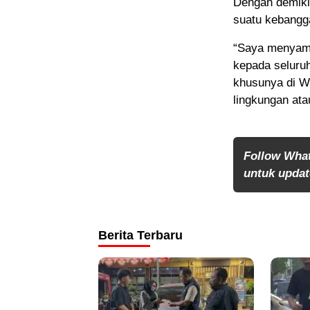
Dengan demiki
suatu kebangg
“Saya menyamp
kepada seluru
khusunya di W
lingkungan ata
⠀⠀
Follow Wha
untuk update
Berita Terbaru