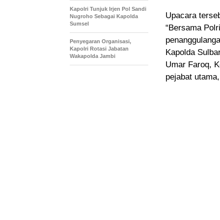
Kapolri Tunjuk Irjen Pol Sandi
Upacara terse
Nugroho Sebagai Kapolda
Sumsel
“Bersama Polr
penanggulangan
Penyegaran Organisasi,
Kapolri Rotasi Jabatan
Kapolda Sulbar
Wakapolda Jambi
Umar Faroq, K
pejabat utama