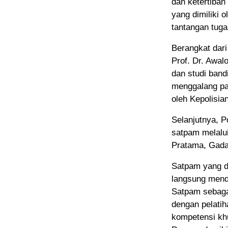
dan ketertiban
yang dimiliki 
tantangan tuga
Berangkat dari
Prof. Dr. Awal
dan studi ban
menggalang par
oleh Kepolisian
Selanjutnya, P
satpam melalui
Pratama, Gad
Satpam yang di
langsung menda
Satpam sebaga
dengan pelatih
kompetensi kh