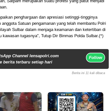
an, Satpam merupakan suatu profesi yang patut menjadi
aan.
aikan penghargaan dan apresiasi setinggi-tingginya
h anggota Satuan pengamanan yang telah membantu Polri
ilayah Sulbar dalam menjaga keamanan dan ketertiban di
u kawasan tugasnya”, Tutup Dir Binmas Polda Sulbar.(*)
tsApp Channel lensapolri.com
Follow
 berita terbaru setiap hari
Berita ini 11 kali dibaca