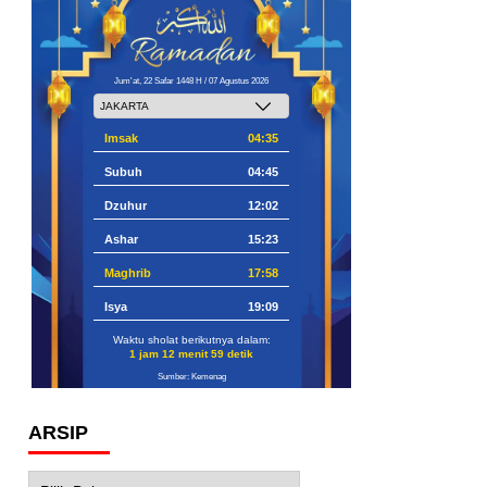
Jum'at, 22 Safar 1448 H / 07 Agustus 2026
Imsak
04:35
Subuh
04:45
Dzuhur
12:02
Ashar
15:23
Maghrib
17:58
Isya
19:09
Waktu sholat berikutnya dalam:
1 jam 12 menit 58 detik
Sumber: Kemenag
ARSIP
Arsip