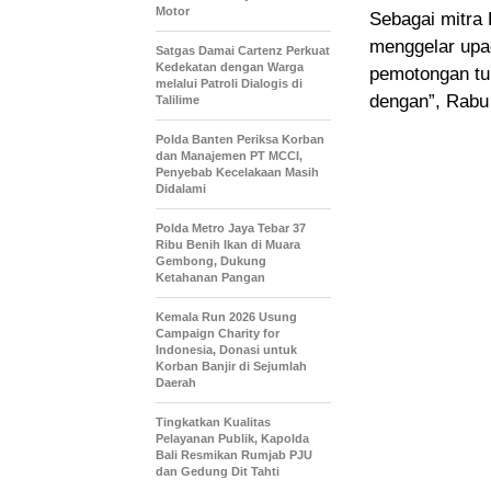
Motor
Sebagai mitra
menggelar upac
Satgas Damai Cartenz Perkuat
Kedekatan dengan Warga
pemotongan tu
melalui Patroli Dialogis di
dengan”, Rabu 
Talilime
Polda Banten Periksa Korban
dan Manajemen PT MCCI,
Penyebab Kecelakaan Masih
Didalami
Polda Metro Jaya Tebar 37
Ribu Benih Ikan di Muara
Gembong, Dukung
Ketahanan Pangan
Kemala Run 2026 Usung
Campaign Charity for
Indonesia, Donasi untuk
Korban Banjir di Sejumlah
Daerah
Tingkatkan Kualitas
Pelayanan Publik, Kapolda
Bali Resmikan Rumjab PJU
dan Gedung Dit Tahti