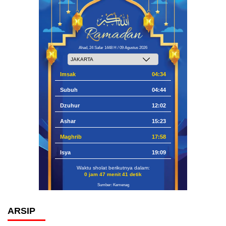
Ahad, 24 Safar 1448 H / 09 Agustus 2026
Imsak
04:34
Subuh
04:44
Dzuhur
12:02
Ashar
15:23
Maghrib
17:58
Isya
19:09
Waktu sholat berikutnya dalam:
0 jam 47 menit 40 detik
Sumber: Kemenag
ARSIP