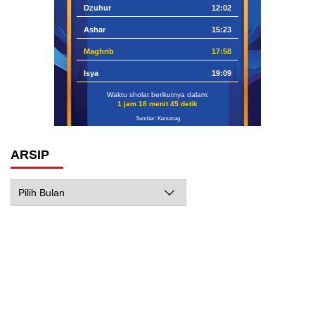
Dzuhur
12:02
Ashar
15:23
Maghrib
17:58
Isya
19:09
Waktu sholat berikutnya dalam:
1 jam 18 menit 44 detik
Sumber: Kemenag
ARSIP
Arsip