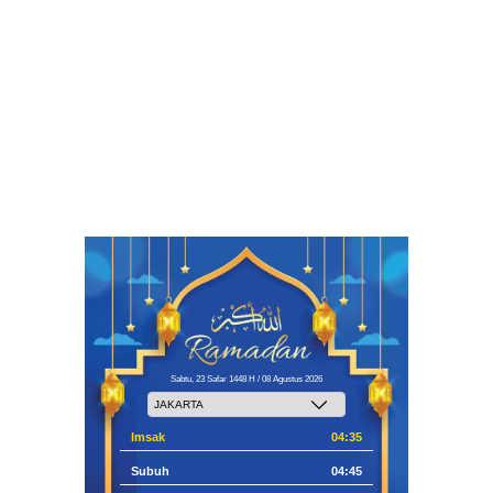
Sabtu, 23 Safar 1448 H / 08 Agustus 2026
Imsak
04:35
Subuh
04:45