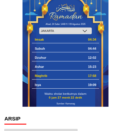
Ahad, 24 Safar 1448 H / 09 Agustus 2026
Imsak
04:34
Subuh
04:44
Dzuhur
12:02
Ashar
15:23
Maghrib
17:58
Isya
19:09
Waktu sholat berikutnya dalam:
0 jam 27 menit 21 detik
Sumber: Kemenag
ARSIP