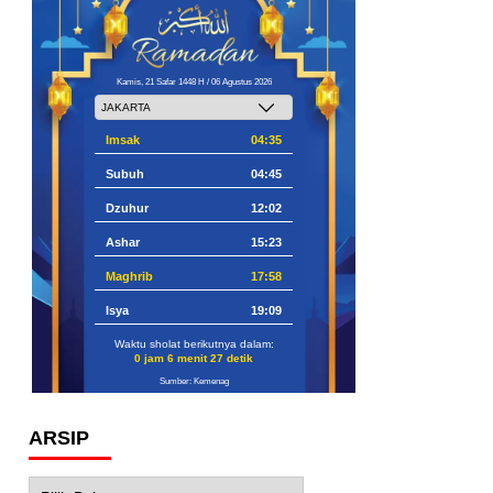
Kamis, 21 Safar 1448 H / 06 Agustus 2026
Imsak
04:35
Subuh
04:45
Dzuhur
12:02
Ashar
15:23
Maghrib
17:58
Isya
19:09
Waktu sholat berikutnya dalam:
0 jam 6 menit 26 detik
Sumber: Kemenag
ARSIP
Arsip