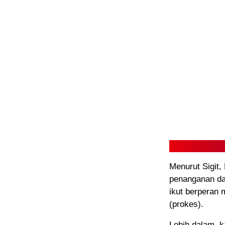
Menurut Sigit,
penanganan da
ikut berperan
(prokes).
Lebih dalam, ka