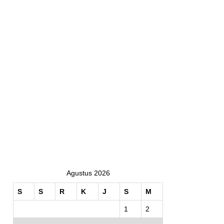
Agustus 2026
S
S
R
K
J
S
M
1
2