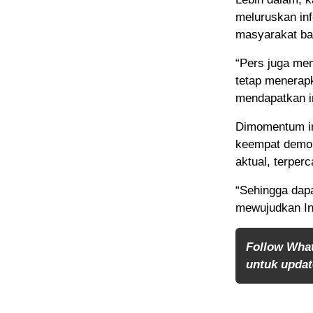
meluruskan in
masyarakat ba
“Pers juga me
tetap menerap
mendapatkan in
Dimomentum ini
keempat demok
aktual, terperc
“Sehingga dap
mewujudkan Ind
Follow Wha
untuk update