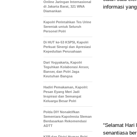
Online Jaringan Internasional
informasi yan
di Jakarta Barat, 321 WNA
Diamankan
Kapolri Perintahkan Tes Urine
Serentak untuk Seluruh
Personel Polri
Di HUT ke-53 KSPSI, Kapolri
Perkuat Sinergi dan Apresiasi
Kepedulian Perusahaan
Dari Yogyakarta, Kapolri
Teguhkan Kolaborasi Ansor,
Banser, dan Polri Jaga
Keutuhan Bangsa
Hadiri Pemakaman, Kapolri:
Pesan Eyang Meri Jadi
Inspirasi dan Semangat
Keluarga Besar Polri
Polda DIY Nonaktifkan
Sementara Kapolresta Sleman
Berdasarkan Rekomendasi
“Selamat Hari 
ADTT
senantiasa be
KSP dan Divisi Humas Polri