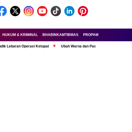
HUKUM & KRIMINAL
BHABINKAMTIBMAS
PROPAM
FORKOPIMDA
an Operasi Ketupat
Ubah Warna dan Pasang Pelat Palsu, Pelaku Curan