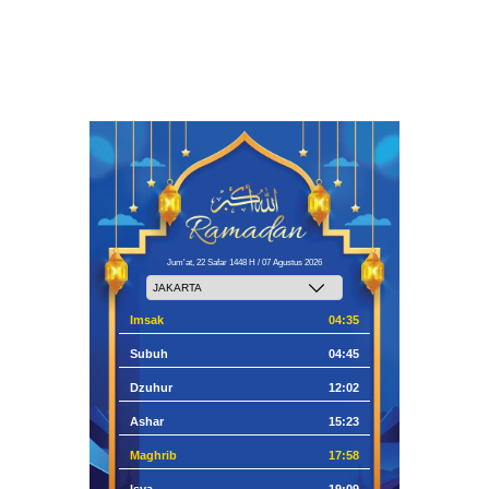
Jum'at, 22 Safar 1448 H / 07 Agustus 2026
Imsak
04:35
Subuh
04:45
Dzuhur
12:02
Ashar
15:23
Maghrib
17:58
Isya
19:09