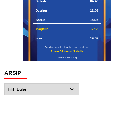
Subuh
04:45
Dzuhur
12:02
Ashar
15:23
Maghrib
17:58
Isya
19:09
Waktu sholat berikutnya dalam:
1 jam 52 menit 4 detik
Sumber: Kemenag
ARSIP
Arsip