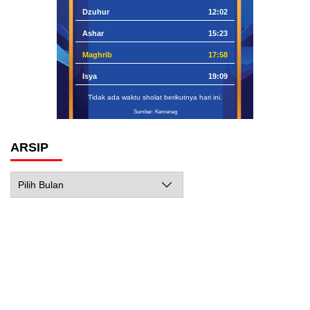
Dzuhur
12:02
Ashar
15:23
Maghrib
17:58
Isya
19:09
Tidak ada waktu sholat berikutnya hari ini.
Sumber: Kemenag
ARSIP
Arsip