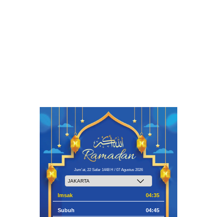
Jum'at, 22 Safar 1448 H / 07 Agustus 2026
Imsak
04:35
Subuh
04:45