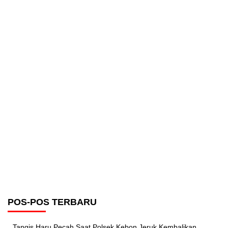
POS-POS TERBARU
Tangis Haru Pecah Saat Polsek Kebon Jeruk Kembalikan