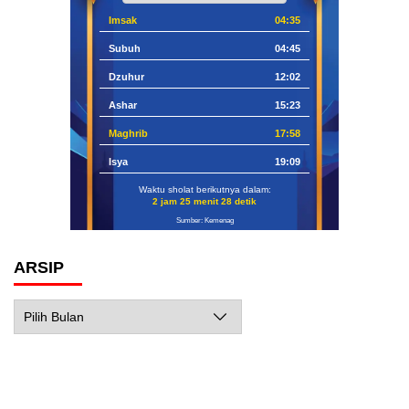
Imsak
04:35
Subuh
04:45
Dzuhur
12:02
Ashar
15:23
Maghrib
17:58
Isya
19:09
Waktu sholat berikutnya dalam:
2 jam 25 menit 27 detik
Sumber: Kemenag
ARSIP
Arsip