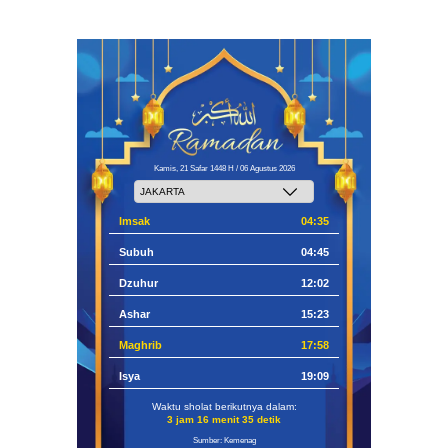
Kamis, 21 Safar 1448 H / 06 Agustus 2026
Imsak
04:35
Subuh
04:45
Dzuhur
12:02
Ashar
15:23
Maghrib
17:58
Isya
19:09
Waktu sholat berikutnya dalam:
3 jam 16 menit 34 detik
Sumber: Kemenag