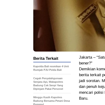
Jakarta – “Sat
Berita Terkait
bener?”
Kapolda Bali resmikan 4 Unit
Demikian kome
Rumjab PJU Polda Bali
berita terkait
Cegah Penyalahgunaan
jadi sorotan. 
Senjata Api, Wakapolres
Badung Cek Senpi Yang
dan penuh kej
Dipinjam Pakai Personel
mencari polis
Minggu Kasih Kapolres
Baru.
Badung Bersama Petani Desa
Punggul