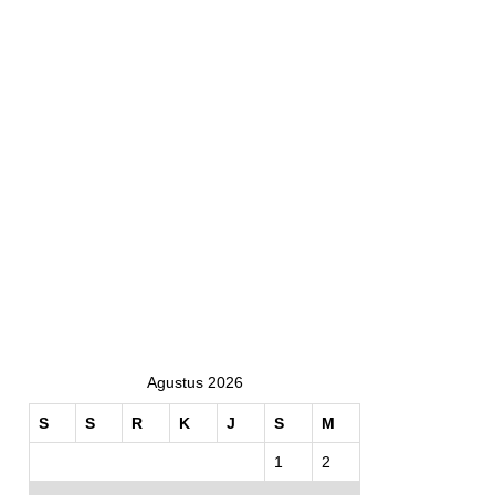
Agustus 2026
S
S
R
K
J
S
M
1
2