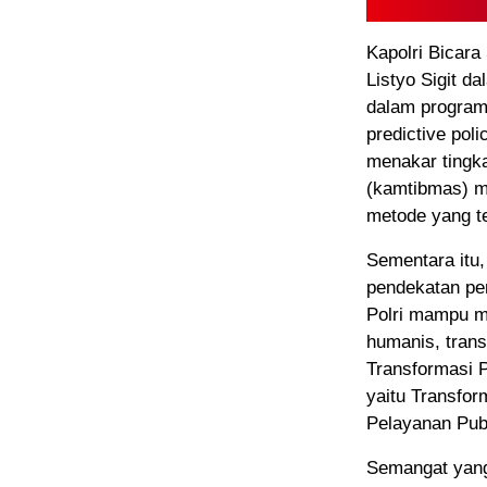
Kapolri Bicara 
Listyo Sigit d
dalam program
predictive pol
menakar tingk
(kamtibmas) me
metode yang te
Sementara itu,
pendekatan pem
Polri mampu me
humanis, trans
Transformasi P
yaitu Transfor
Pelayanan Pub
Semangat yang