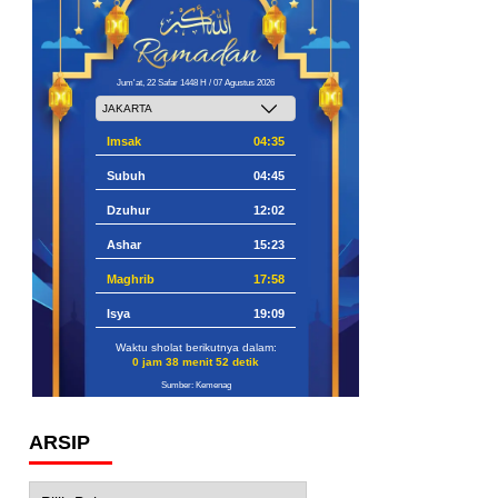
Jum'at, 22 Safar 1448 H / 07 Agustus 2026
Imsak
04:35
Subuh
04:45
Dzuhur
12:02
Ashar
15:23
Maghrib
17:58
Isya
19:09
Waktu sholat berikutnya dalam:
0 jam 38 menit 51 detik
Sumber: Kemenag
ARSIP
Arsip