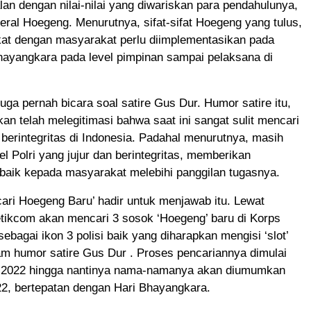
alan dengan nilai-nilai yang diwariskan para pendahulunya,
ral Hoegeng. Menurutnya, sifat-sifat Hoegeng yang tulus,
kat dengan masyarakat perlu diimplementasikan pada
hayangkara pada level pimpinan sampai pelaksana di
juga pernah bicara soal satire Gus Dur. Humor satire itu,
akan telah melegitimasi bahwa saat ini sangat sulit mencari
an berintegritas di Indonesia. Padahal menurutnya, masih
l Polri yang jujur dan berintegritas, memberikan
baik kepada masyarakat melebihi panggilan tugasnya.
ari Hoegeng Baru’ hadir untuk menjawab itu. Lewat
etikcom akan mencari 3 sosok ‘Hoegeng’ baru di Korps
ebagai ikon 3 polisi baik yang diharapkan mengisi ‘slot’
alam humor satire Gus Dur . Proses pencariannya dimulai
 2022 hingga nantinya nama-namanya akan diumumkan
22, bertepatan dengan Hari Bhayangkara.