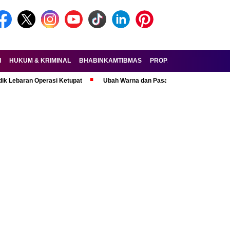
I
HUKUM & KRIMINAL
BHABINKAMTIBMAS
PROPAM
FORKOPIMDA
n Operasi Ketupat
Ubah Warna dan Pasang Pelat Palsu, Pelaku Curanm