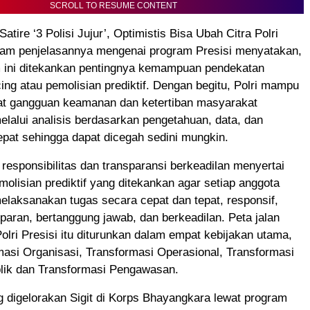
SCROLL TO RESUME CONTENT
Satire ‘3 Polisi Jujur’, Optimistis Bisa Ubah Citra Polri
alam penjelasannya mengenai program Presisi menyatakan,
 ini ditekankan pentingnya kemampuan pendekatan
icing atau pemolisian prediktif. Dengan begitu, Polri mampu
at gangguan keamanan dan ketertiban masyarakat
lalui analisis berdasarkan pengetahuan, data, dan
pat sehingga dapat dicegah sedini mungkin.
 responsibilitas dan transparansi berkeadilan menyertai
olisian prediktif yang ditekankan agar setiap anggota
laksanakan tugas secara cepat dan tepat, responsif,
paran, bertanggung jawab, dan berkeadilan. Peta jalan
olri Presisi itu diturunkan dalam empat kebijakan utama,
masi Organisasi, Transformasi Operasional, Transformasi
lik dan Transformasi Pengawasan.
 digelorakan Sigit di Korps Bhayangkara lewat program