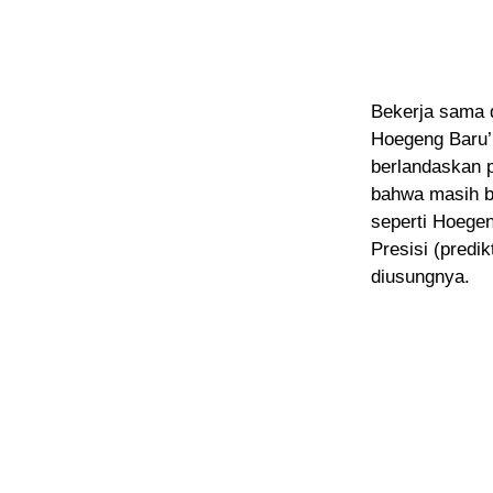
Bekerja sama 
Hoegeng Baru’.
berlandaskan p
bahwa masih ba
seperti Hoegen
Presisi (predik
diusungnya.