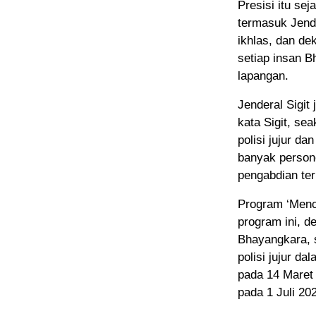
Presisi itu sej
termasuk Jende
ikhlas, dan de
setiap insan B
lapangan.
Jenderal Sigit 
kata Sigit, se
polisi jujur d
banyak persone
pengabdian ter
Program ‘Menc
program ini, d
Bhayangkara, s
polisi jujur d
pada 14 Maret
pada 1 Juli 20