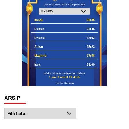
Jum'at, 22 Safar 1448 H / 07 Agustus 2026
Imsak
04:35
Subuh
04:45
Dzuhur
12:02
Ashar
15:23
Maghrib
17:58
Isya
19:09
Waktu sholat berikutnya dalam:
1 jam 6 menit 17 detik
Sumber: Kemenag
ARSIP
Arsip