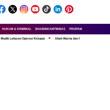
HUKUM & KRIMINAL
BHABINKAMTIBMAS
PROPAM
FORKOPIMDA
baran Operasi Ketupat
Ubah Warna dan Pasang Pelat Palsu, Pelaku Cur