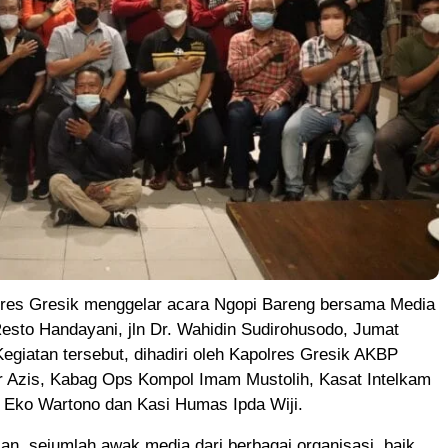
lres Gresik menggelar acara Ngopi Bareng bersama Media
Resto Handayani, jln Dr. Wahidin Sudirohusodo, Jumat
Kegiatan tersebut, dihadiri oleh Kapolres Gresik AKBP
Azis, Kabag Ops Kompol Imam Mustolih, Kasat Intelkam
 Eko Wartono dan Kasi Humas Ipda Wiji.
lan, sejumlah awak media dari berbagai organisasi, baik