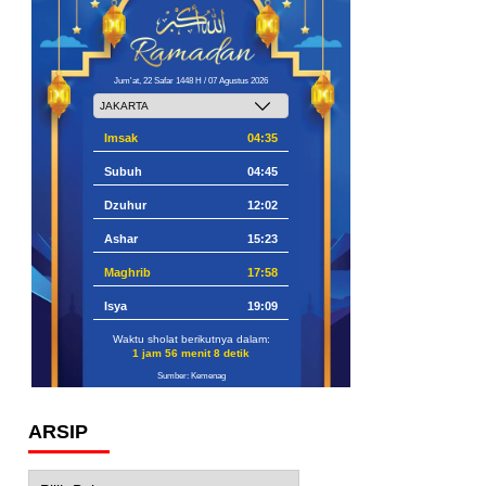
Jum'at, 22 Safar 1448 H / 07 Agustus 2026
Imsak
04:35
Subuh
04:45
Dzuhur
12:02
Ashar
15:23
Maghrib
17:58
Isya
19:09
Waktu sholat berikutnya dalam:
1 jam 56 menit 7 detik
Sumber: Kemenag
ARSIP
Arsip