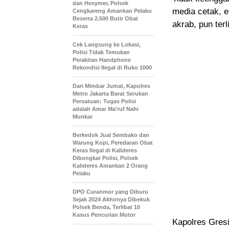
dan Hexymer, Polsek
media cetak, e
Cengkareng Amankan Pelaku
Beserta 2.500 Butir Obat
akrab, pun ter
Keras
Cek Langsung ke Lokasi,
Polisi Tidak Temukan
Perakitan Handphone
Rekondisi Ilegal di Ruko 1000
Dari Mimbar Jumat, Kapolres
Metro Jakarta Barat Serukan
Persatuan: Tugas Polisi
adalah Amar Ma’ruf Nahi
Munkar
Berkedok Jual Sembako dan
Warung Kopi, Peredaran Obat
Keras Ilegal di Kalideres
Dibongkar Polisi, Polsek
Kalideres Amankan 2 Orang
Pelaku
DPO Curanmor yang Diburu
Sejak 2024 Akhirnya Dibekuk
Polsek Benda, Terlibat 10
Kasus Pencurian Motor
Kapolres Gresi