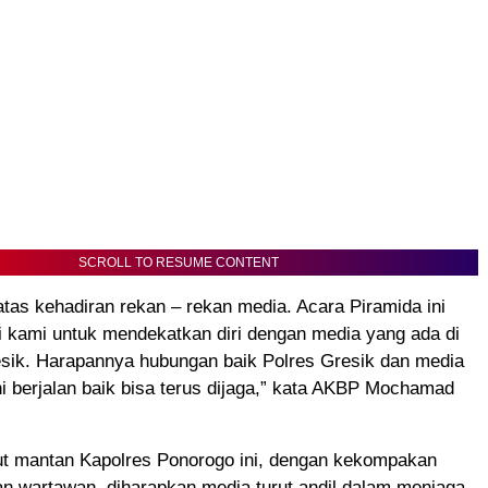
SCROLL TO RESUME CONTENT
atas kehadiran rekan – rekan media. Acara Piramida ini
i kami untuk mendekatkan diri dengan media yang ada di
sik. Harapannya hubungan baik Polres Gresik dan media
i berjalan baik bisa terus dijaga,” kata AKBP Mochamad
jut mantan Kapolres Ponorogo ini, dengan kekompakan
dan wartawan, diharapkan media turut andil dalam menjaga