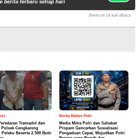
 berita terbaru setiap hari
Berita ini 14 kali dibaca
lres
Berita Mabes Polri
eredaran Tramadol dan
Media Mitra Polri dan Sahabat
 Polsek Cengkareng
Propam Gencarkan Sosialisasi
Pelaku Beserta 2.500 Butir
Pengaduan Cepat, Wujudkan Polri
as
Presisi yang Bersih dan