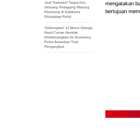
Jual Tramadol Tanpa Izin,
mengatakan ba
Seorang Pedagang Warung
bertujuan memp
Klontong di Kalideres
Ditangkap Polisi
Terbongkar! 12 Motor Diduga
Hasil Curian Hendak
Diseberangkan ke Sumatera,
Polisi Amankan Truk
Pengangkut