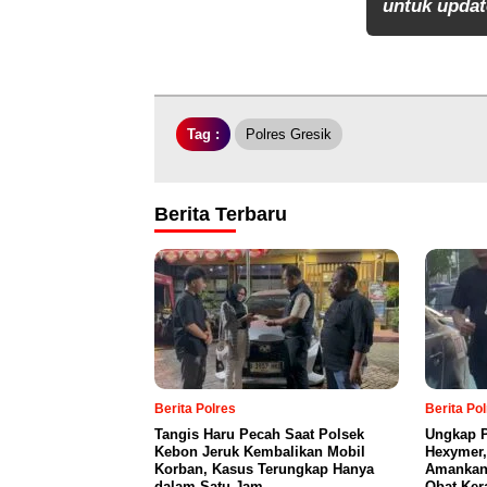
untuk update
Tag :
Polres Gresik
Berita Terbaru
Berita Polres
Berita Po
Tangis Haru Pecah Saat Polsek
Ungkap P
Kebon Jeruk Kembalikan Mobil
Hexymer,
Korban, Kasus Terungkap Hanya
Amankan 
dalam Satu Jam
Obat Ker