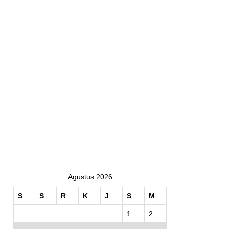
Agustus 2026
S
S
R
K
J
S
M
1
2