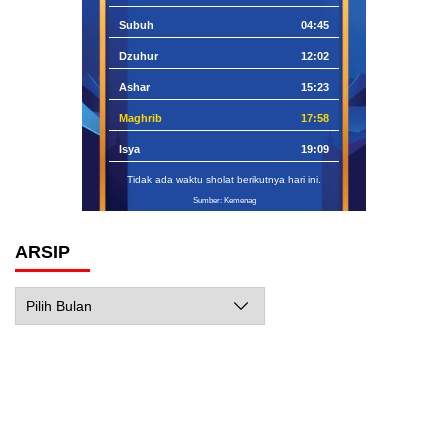
Subuh
04:45
Dzuhur
12:02
Ashar
15:23
Maghrib
17:58
Isya
19:09
Tidak ada waktu sholat berikutnya hari ini.
Sumber: Kemenag
ARSIP
Arsip