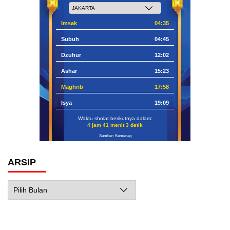
Imsak
04:35
Subuh
04:45
Dzuhur
12:02
Ashar
15:23
Maghrib
17:58
Isya
19:09
Waktu sholat berikutnya dalam:
4 jam 41 menit 2 detik
Sumber: Kemenag
ARSIP
Arsip