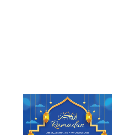
Jum'at, 22 Safar 1448 H / 07 Agustus 2026