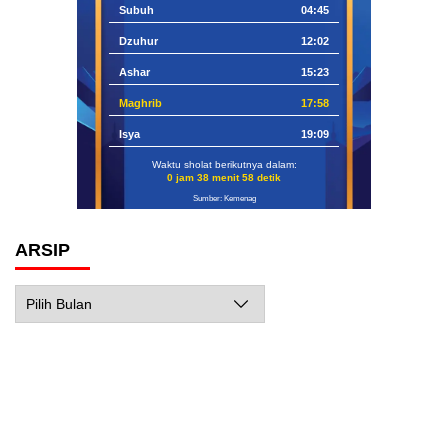
Subuh
04:45
Dzuhur
12:02
Ashar
15:23
Maghrib
17:58
Isya
19:09
Waktu sholat berikutnya dalam:
0 jam 38 menit 57 detik
Sumber: Kemenag
ARSIP
Arsip