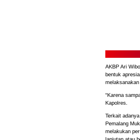
AKBP Ari Wibo
bentuk apresia
melaksanakan 
“Karena sampai
Kapolres.
Terkait adanya
Pemalang Mukt
melakukan perc
lanjutan atau b