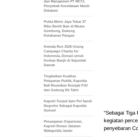
dan Manajemen PT MCCI,
Penyebab Kecelakaan Masih
Didalami
Polda Metro Jaya Tebar 37
Ribu Benih Ikan di Muara
Gembong, Dukung
Ketahanan Pangan
Kemala Run 2026 Usung
Campaign Charity for
Indonesia, Donasi untuk
Korban Banjir di Sejumlah
Daerah
Tingkatkan Kualitas
Pelayanan Publik, Kapolda
Bali Resmikan Rumjab PJU
dan Gedung Dit Tahti
Kapolri Tunjuk Irjen Pol Sandi
Nugroho Sebagai Kapolda
Sumsel
“Sebagai Tiga 
kegiatan perc
Penyegaran Organisasi,
Kapolri Rotasi Jabatan
penyebaran Cov
Wakapolda Jambi