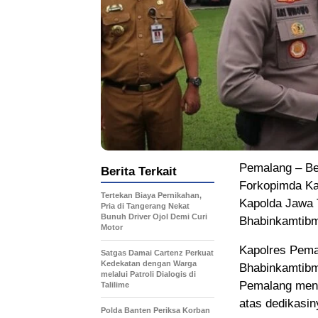
Pemalang – Be
Berita Terkait
Forkopimda Ka
Tertekan Biaya Pernikahan,
Kapolda Jawa T
Pria di Tangerang Nekat
Bunuh Driver Ojol Demi Curi
Bhabinkamtibm
Motor
Kapolres Pema
Satgas Damai Cartenz Perkuat
Kedekatan dengan Warga
Bhabinkamtibm
melalui Patroli Dialogis di
Pemalang mene
Talilime
atas dedikasi
Polda Banten Periksa Korban