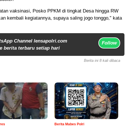
patan vaksinasi, Posko PPKM di tingkat Desa hingga RW
kan kembali kegiatannya, supaya saling jogo tonggo,” kata
tsApp Channel lensapolri.com
Follow
 berita terbaru setiap hari
Berita ini 8 kali dibaca
lres
Berita Mabes Polri