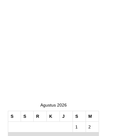
Agustus 2026
S
S
R
K
J
S
M
1
2