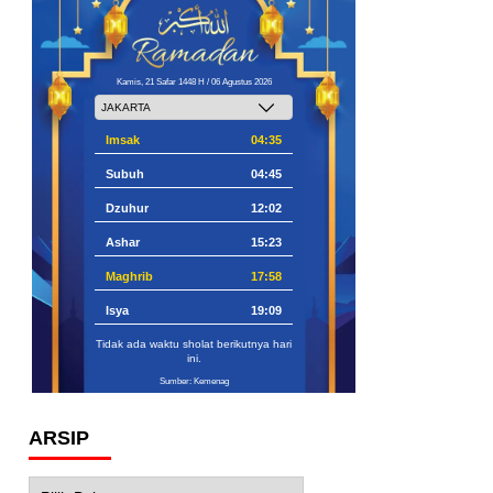
Kamis, 21 Safar 1448 H / 06 Agustus 2026
Imsak
04:35
Subuh
04:45
Dzuhur
12:02
Ashar
15:23
Maghrib
17:58
Isya
19:09
Tidak ada waktu sholat berikutnya hari
ini.
Sumber: Kemenag
ARSIP
Arsip