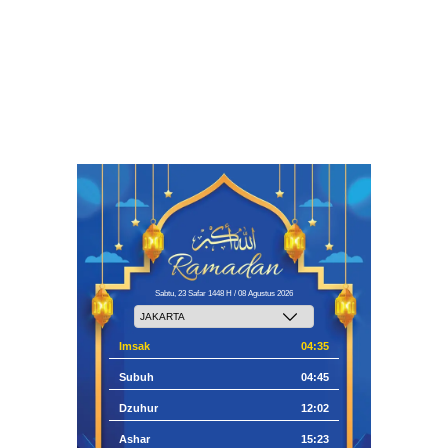
Sabtu, 23 Safar 1448 H / 08 Agustus 2026
Imsak
04:35
Subuh
04:45
Dzuhur
12:02
Ashar
15:23