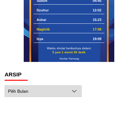
Subuh
04:45
Dzuhur
12:02
Ashar
15:23
Maghrib
17:58
Isya
19:09
Waktu sholat berikutnya dalam:
5 jam 1 menit 29 detik
Sumber: Kemenag
ARSIP
Arsip