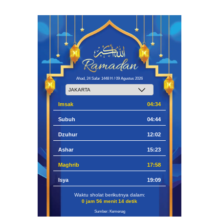
Ahad, 24 Safar 1448 H / 09 Agustus 2026
Imsak
04:34
Subuh
04:44
Dzuhur
12:02
Ashar
15:23
Maghrib
17:58
Isya
19:09
Waktu sholat berikutnya dalam:
0 jam 56 menit 13 detik
Sumber: Kemenag