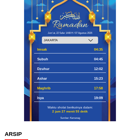
Jum'at, 22 Safar 1448 H / 07 Agustus 2026
Imsak
04:35
Subuh
04:45
Dzuhur
12:02
Ashar
15:23
Maghrib
17:58
Isya
19:09
Waktu sholat berikutnya dalam:
2 jam 27 menit 54 detik
Sumber: Kemenag
ARSIP