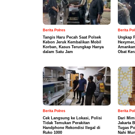
Berita Polres
Berita Po
Tangis Haru Pecah Saat Polsek
Ungkap P
Kebon Jeruk Kembalikan Mobil
Hexymer,
Korban, Kasus Terungkap Hanya
Amankan 
dalam Satu Jam
Obat Ker
Berita Polres
Berita Po
Cek Langsung ke Lokasi, Polisi
Dari Mim
Tidak Temukan Perakitan
Jakarta 
Handphone Rekondisi Ilegal di
Tugas Po
Ruko 1000
Nahi Mun