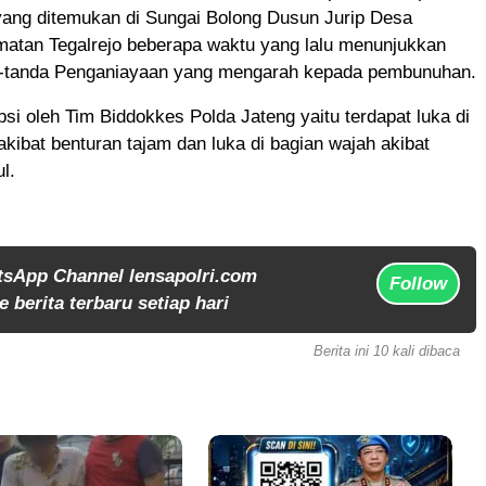
yang ditemukan di Sungai Bolong Dusun Jurip Desa
tan Tegalrejo beberapa waktu yang lalu menunjukkan
-tanda Penganiayaan yang mengarah kepada pembunuhan.
opsi oleh Tim Biddokkes Polda Jateng yaitu terdapat luka di
akibat benturan tajam dan luka di bagian wajah akibat
l.
tsApp Channel lensapolri.com
Follow
 berita terbaru setiap hari
Berita ini 10 kali dibaca