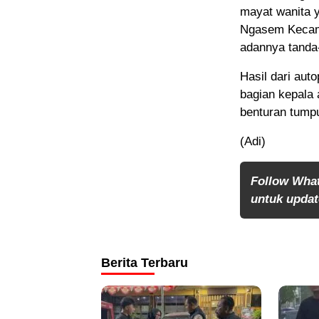
mayat wanita 
Ngasem Kecama
adannya tanda
Hasil dari aut
bagian kepala 
benturan tumpu
(Adi)
Follow Wha
untuk update
Berita Terbaru