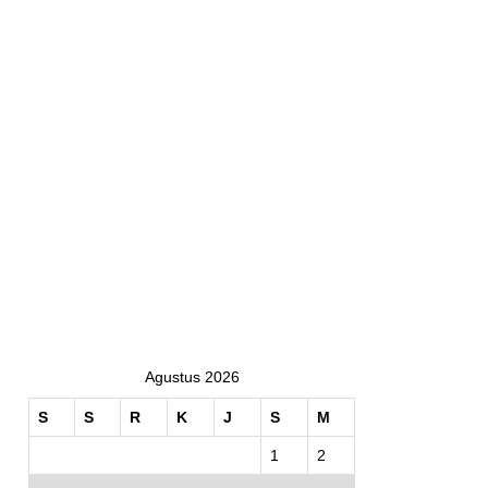
Agustus 2026
S
S
R
K
J
S
M
1
2