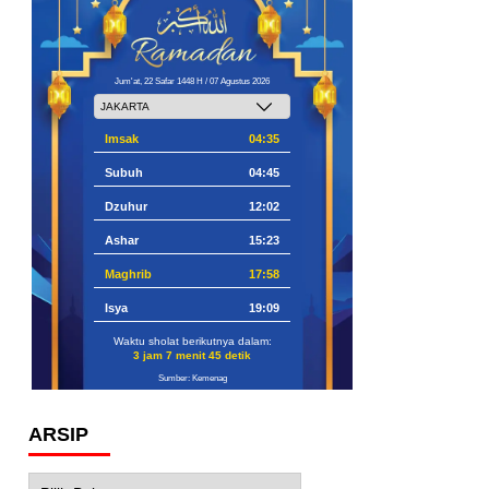
Jum'at, 22 Safar 1448 H / 07 Agustus 2026
Imsak
04:35
Subuh
04:45
Dzuhur
12:02
Ashar
15:23
Maghrib
17:58
Isya
19:09
Waktu sholat berikutnya dalam:
3 jam 7 menit 44 detik
Sumber: Kemenag
ARSIP
Arsip