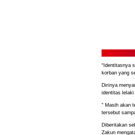
“Identitasnya 
korban yang se
Dirinya menyam
identitas lelak
” Masih akan t
tersebut sampai
Diberitakan s
Zakun mengatak