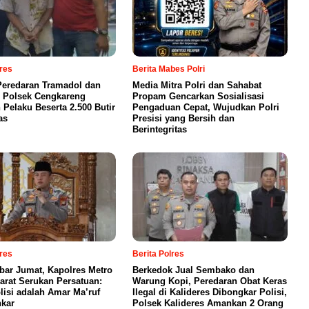
lres
Berita Mabes Polri
eredaran Tramadol dan
Media Mitra Polri dan Sahabat
 Polsek Cengkareng
Propam Gencarkan Sosialisasi
Pelaku Beserta 2.500 Butir
Pengaduan Cepat, Wujudkan Polri
as
Presisi yang Bersih dan
Berintegritas
lres
Berita Polres
bar Jumat, Kapolres Metro
Berkedok Jual Sembako dan
Barat Serukan Persatuan:
Warung Kopi, Peredaran Obat Keras
lisi adalah Amar Ma’ruf
Ilegal di Kalideres Dibongkar Polisi,
kar
Polsek Kalideres Amankan 2 Orang