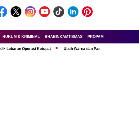
HUKUM & KRIMINAL
BHABINKAMTIBMAS
PROPAM
FORKOPIMDA
an Operasi Ketupat
Ubah Warna dan Pasang Pelat Palsu, Pelaku Curanm