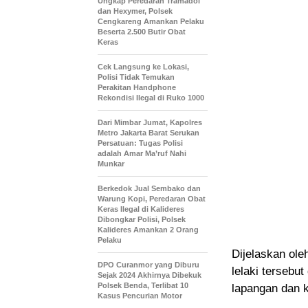
Ungkap Peredaran Tramadol
dan Hexymer, Polsek
Cengkareng Amankan Pelaku
Beserta 2.500 Butir Obat
Keras
Cek Langsung ke Lokasi,
Polisi Tidak Temukan
Perakitan Handphone
Rekondisi Ilegal di Ruko 1000
Dari Mimbar Jumat, Kapolres
Metro Jakarta Barat Serukan
Persatuan: Tugas Polisi
adalah Amar Ma’ruf Nahi
Munkar
Berkedok Jual Sembako dan
Warung Kopi, Peredaran Obat
Keras Ilegal di Kalideres
Dibongkar Polisi, Polsek
Kalideres Amankan 2 Orang
Pelaku
Dijelaskan oleh
DPO Curanmor yang Diburu
lelaki tersebut
Sejak 2024 Akhirnya Dibekuk
Polsek Benda, Terlibat 10
lapangan dan 
Kasus Pencurian Motor