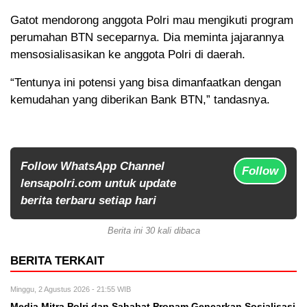
Gatot mendorong anggota Polri mau mengikuti program
perumahan BTN seceparnya. Dia meminta jajarannya
mensosialisasikan ke anggota Polri di daerah.
“Tentunya ini potensi yang bisa dimanfaatkan dengan
kemudahan yang diberikan Bank BTN,” tandasnya.
Follow WhatsApp Channel
Follow
lensapolri.com untuk update
berita terbaru setiap hari
Berita ini 30 kali dibaca
BERITA TERKAIT
Minggu, 2 Agustus 2026 - 21:55 WIB
Media Mitra Polri dan Sahabat Propam Gencarkan Sosialisasi