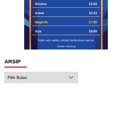
Dzuhur
12:02
Ashar
15:23
Maghrib
17:58
Isya
19:09
Tidak ada waktu sholat berikutnya hari ini.
Sumber: Kemenag
ARSIP
Arsip