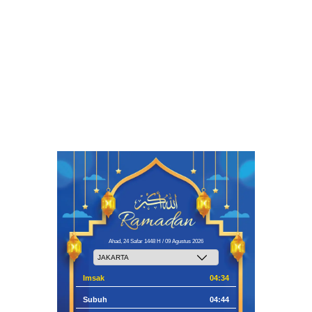
Ahad, 24 Safar 1448 H / 09 Agustus 2026
Imsak
04:34
Subuh
04:44