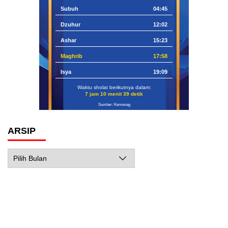
Subuh
04:45
Dzuhur
12:02
Ashar
15:23
Maghrib
17:58
Isya
19:09
Waktu sholat berikutnya dalam:
7 jam 10 menit 38 detik
Sumber: Kemenag
ARSIP
Arsip