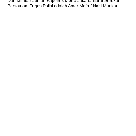
Dari Mimbar Jumat, Kapolres Metro Jakarta Barat Serukan
Persatuan: Tugas Polisi adalah Amar Ma’ruf Nahi Munkar