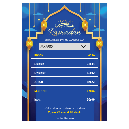
Senin, 25 Safar 1448 H / 10 Agustus 2026
Imsak
04:34
Subuh
04:44
Dzuhur
12:02
Ashar
15:22
Maghrib
17:58
Isya
19:09
Waktu sholat berikutnya dalam:
2 jam 22 menit 14 detik
Sumber: Kemenag