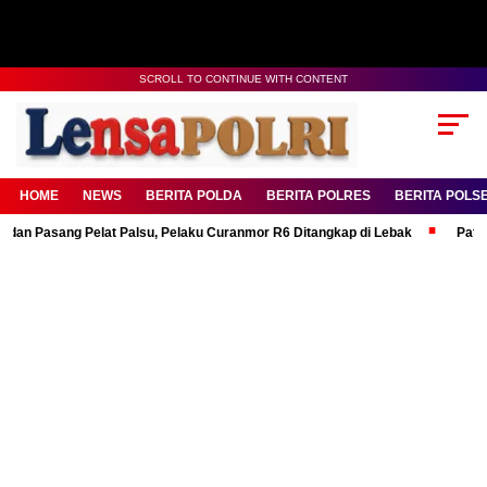
SCROLL TO CONTINUE WITH CONTENT
HOME
NEWS
BERITA POLDA
BERITA POLRES
BERITA POLS
ng Pelat Palsu, Pelaku Curanmor R6 Ditangkap di Lebak
Patroli Subuh