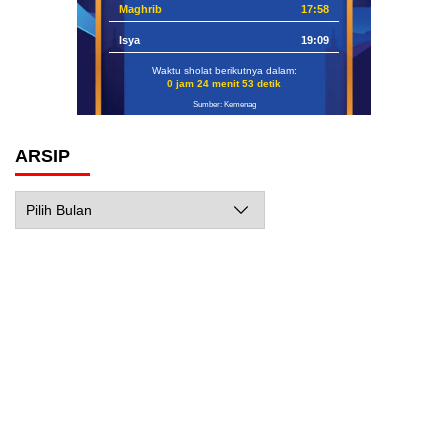
Maghrib
17:58
Isya
19:09
Waktu sholat berikutnya dalam:
0 jam 24 menit 52 detik
Sumber: Kemenag
ARSIP
Arsip