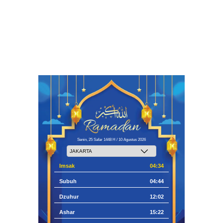
Senin, 25 Safar 1448 H / 10 Agustus 2026
Imsak
04:34
Subuh
04:44
Dzuhur
12:02
Ashar
15:22