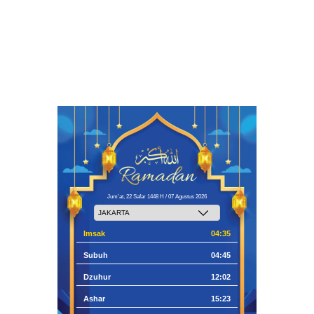
Jum'at, 22 Safar 1448 H / 07 Agustus 2026
Imsak
04:35
Subuh
04:45
Dzuhur
12:02
Ashar
15:23