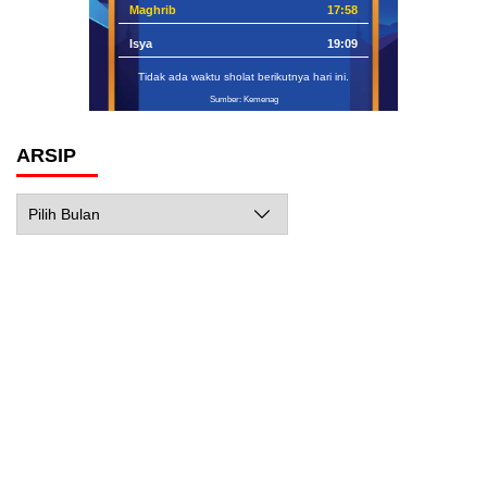
Maghrib
17:58
Isya
19:09
Tidak ada waktu sholat berikutnya hari ini.
Sumber: Kemenag
ARSIP
Arsip