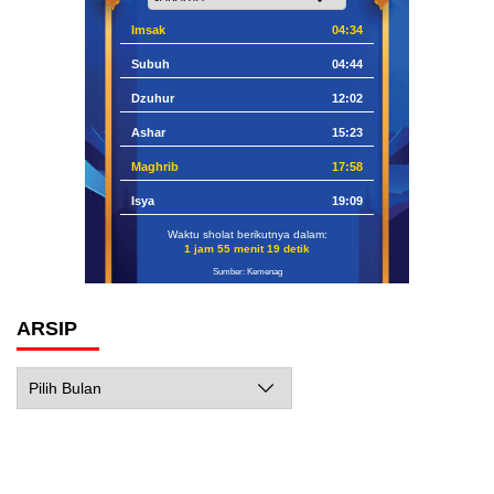
Imsak
04:34
Subuh
04:44
Dzuhur
12:02
Ashar
15:23
Maghrib
17:58
Isya
19:09
Waktu sholat berikutnya dalam:
1 jam 55 menit 18 detik
Sumber: Kemenag
ARSIP
Arsip