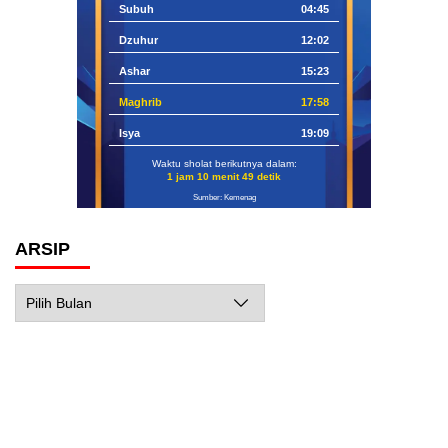
Subuh
04:45
Dzuhur
12:02
Ashar
15:23
Maghrib
17:58
Isya
19:09
Waktu sholat berikutnya dalam:
1 jam 10 menit 48 detik
Sumber: Kemenag
ARSIP
Arsip