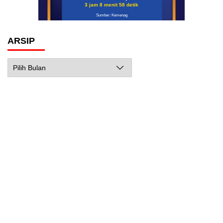
3 jam 8 menit 57 detik
Sumber: Kemenag
ARSIP
Arsip