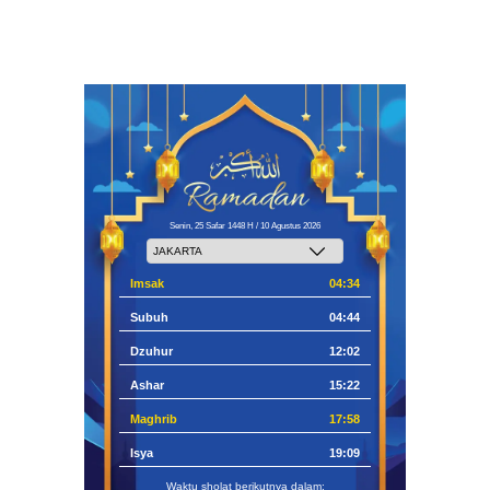
Senin, 25 Safar 1448 H / 10 Agustus 2026
Imsak
04:34
Subuh
04:44
Dzuhur
12:02
Ashar
15:22
Maghrib
17:58
Isya
19:09
Waktu sholat berikutnya dalam: