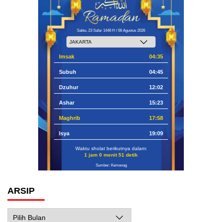
Sabtu, 23 Safar 1448 H / 08 Agustus 2026
Imsak
04:35
Subuh
04:45
Dzuhur
12:02
Ashar
15:23
Maghrib
17:58
Isya
19:09
Waktu sholat berikutnya dalam:
1 jam 0 menit 50 detik
Sumber: Kemenag
ARSIP
Arsip