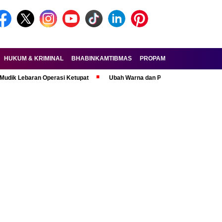
HUKUM & KRIMINAL
BHABINKAMTIBMAS
PROPAM
FORKOPIMDA
aran Operasi Ketupat
Ubah Warna dan Pasang Pelat Palsu, Pelaku Cur