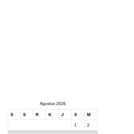
Agustus 2026
S
S
R
K
J
S
M
1
2