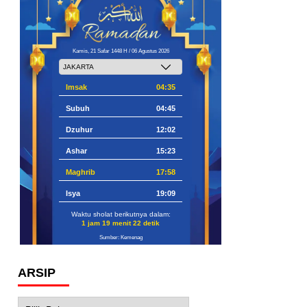
Kamis, 21 Safar 1448 H / 06 Agustus 2026
Imsak
04:35
Subuh
04:45
Dzuhur
12:02
Ashar
15:23
Maghrib
17:58
Isya
19:09
Waktu sholat berikutnya dalam:
1 jam 19 menit 21 detik
Sumber: Kemenag
ARSIP
Arsip