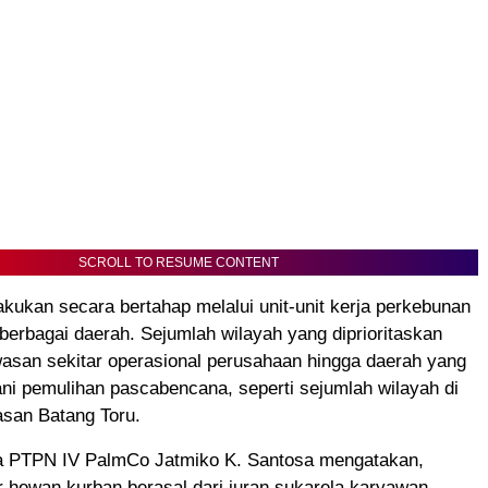
SCROLL TO RESUME CONTENT
akukan secara bertahap melalui unit-unit kerja perkebunan
berbagai daerah. Sejumlah wilayah yang diprioritaskan
wasan sekitar operasional perusahaan hingga daerah yang
ni pemulihan pascabencana, seperti sejumlah wilayah di
san Batang Toru.
a PTPN IV PalmCo Jatmiko K. Santosa mengatakan,
 hewan kurban berasal dari iuran sukarela karyawan