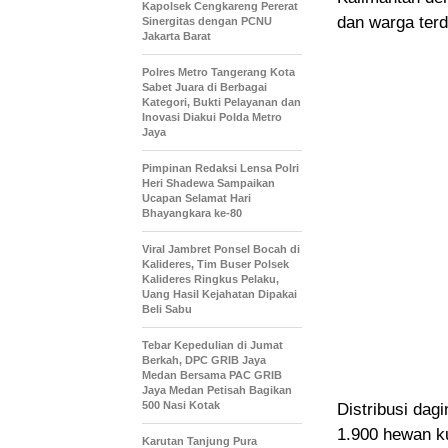
Kapolsek Cengkareng Pererat
dan warga ter
Sinergitas dengan PCNU
Jakarta Barat
Polres Metro Tangerang Kota
Sabet Juara di Berbagai
Kategori, Bukti Pelayanan dan
Inovasi Diakui Polda Metro
Jaya
Pimpinan Redaksi Lensa Polri
Heri Shadewa Sampaikan
Ucapan Selamat Hari
Bhayangkara ke-80
Viral Jambret Ponsel Bocah di
Kalideres, Tim Buser Polsek
Kalideres Ringkus Pelaku,
Uang Hasil Kejahatan Dipakai
Beli Sabu
Tebar Kepedulian di Jumat
Berkah, DPC GRIB Jaya
Medan Bersama PAC GRIB
Jaya Medan Petisah Bagikan
500 Nasi Kotak
Distribusi dag
1.900 hewan ku
Karutan Tanjung Pura