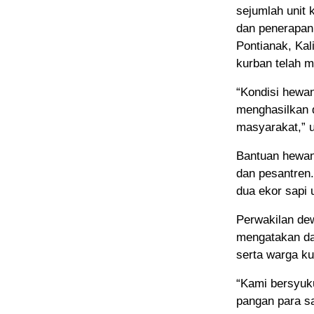
sejumlah unit
dan penerapan 
Pontianak, Ka
kurban telah m
“Kondisi hewan
menghasilkan d
masyarakat,” u
Bantuan hewan
dan pesantren
dua ekor sapi 
Perwakilan dew
mengatakan dag
serta warga k
“Kami bersyuk
pangan para s