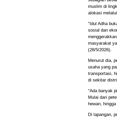
muslim di lin
alokasi melal
“Idul Adha buka
sosial dan ek
menggerakkan 
masyarakat ya
(28/5/2026).
Menurut dia, 
usaha yang pan
transportasi, 
di sekitar distr
“Ada banyak pi
Mulai dari pet
hewan, hingga 
Di lapangan, p