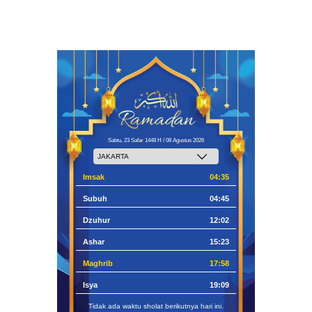
Sabtu, 23 Safar 1448 H / 08 Agustus 2026
Imsak
04:35
Subuh
04:45
Dzuhur
12:02
Ashar
15:23
Maghrib
17:58
Isya
19:09
Tidak ada waktu sholat berikutnya hari ini.