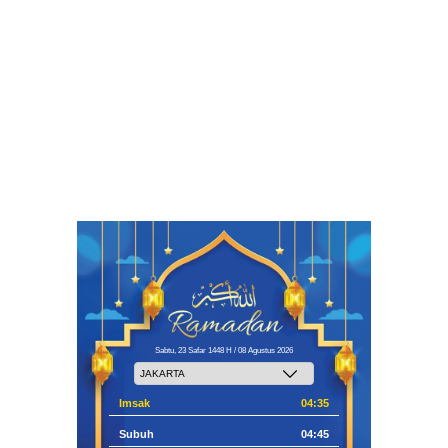
Sabtu, 23 Safar 1448 H / 08 Agustus 2026
Imsak
04:35
Subuh
04:45