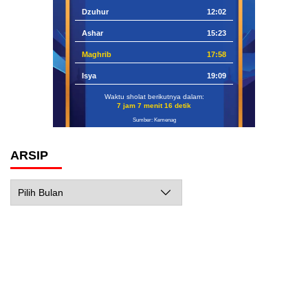
Dzuhur
12:02
Ashar
15:23
Maghrib
17:58
Isya
19:09
Waktu sholat berikutnya dalam:
7 jam 7 menit 15 detik
Sumber: Kemenag
ARSIP
Arsip