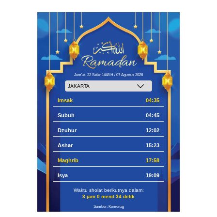
Jum'at, 22 Safar 1448 H / 07 Agustus 2026
Imsak
04:35
Subuh
04:45
Dzuhur
12:02
Ashar
15:23
Maghrib
17:58
Isya
19:09
Waktu sholat berikutnya dalam:
3 jam 0 menit 33 detik
Sumber: Kemenag