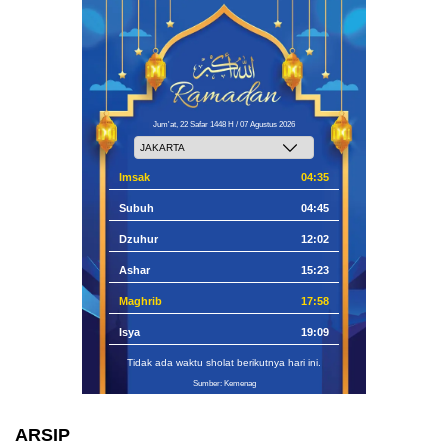
Jum'at, 22 Safar 1448 H / 07 Agustus 2026
Imsak
04:35
Subuh
04:45
Dzuhur
12:02
Ashar
15:23
Maghrib
17:58
Isya
19:09
Tidak ada waktu sholat berikutnya hari ini.
Sumber: Kemenag
ARSIP