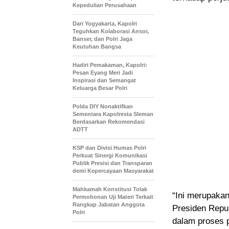
Kepedulian Perusahaan
Dari Yogyakarta, Kapolri
Teguhkan Kolaborasi Ansor,
Banser, dan Polri Jaga
Keutuhan Bangsa
Hadiri Pemakaman, Kapolri:
Pesan Eyang Meri Jadi
Inspirasi dan Semangat
Keluarga Besar Polri
Polda DIY Nonaktifkan
Sementara Kapolresta Sleman
Berdasarkan Rekomendasi
ADTT
KSP dan Divisi Humas Polri
Perkuat Sinergi Komunikasi
Publik Presisi dan Transparan
demi Kepercayaan Masyarakat
Mahkamah Konstitusi Tolak
“Ini merupakan
Permohonan Uji Materi Terkait
Rangkap Jabatan Anggota
Presiden Repub
Polri
dalam proses p