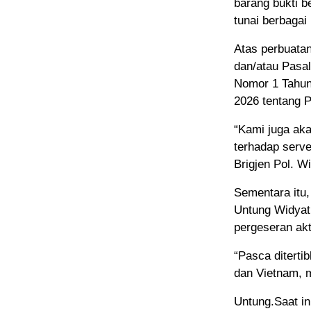
barang bukti b
tunai berbagai
Atas perbuata
dan/atau Pasa
Nomor 1 Tahu
2026 tentang 
“Kami juga aka
terhadap serve
Brigjen Pol. Wi
Sementara itu, 
Untung Widyat
pergeseran akt
“Pasca diterti
dan Vietnam, mu
Untung.Saat in