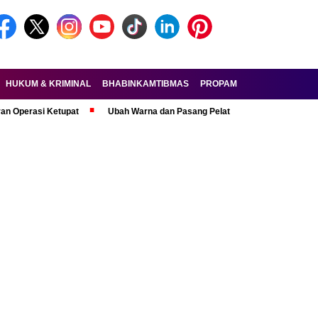
HUKUM & KRIMINAL
BHABINKAMTIBMAS
PROPAM
FORKOPIMDA
i Ketupat
Ubah Warna dan Pasang Pelat Palsu, Pelaku Curanmor R6 Dit