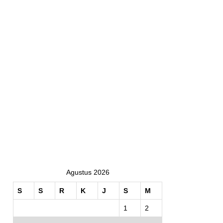
Agustus 2026
S
S
R
K
J
S
M
1
2