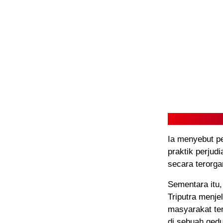
Ia menyebut p
praktik perjud
secara terorga
Sementara itu,
Triputra menj
masyarakat ter
di sebuah gedu