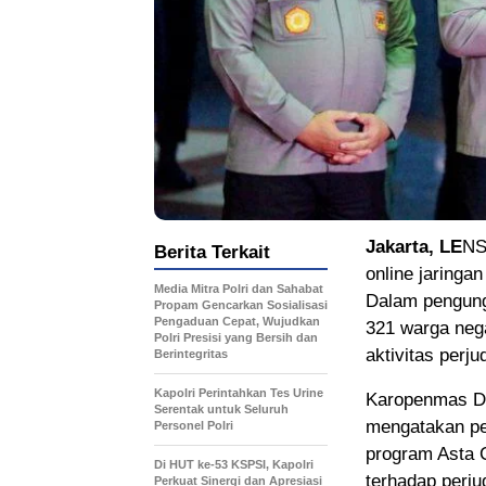
Jakarta, LE
N
Berita Terkait
online jaringan
Media Mitra Polri dan Sahabat
Dalam pengung
Propam Gencarkan Sosialisasi
Pengaduan Cepat, Wujudkan
321 warga neg
Polri Presisi yang Bersih dan
aktivitas perju
Berintegritas
Kapolri Perintahkan Tes Urine
Karopenmas Di
Serentak untuk Seluruh
mengatakan pe
Personel Polri
program Asta 
Di HUT ke-53 KSPSI, Kapolri
terhadap perjud
Perkuat Sinergi dan Apresiasi