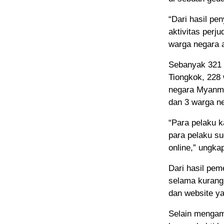
“Dari hasil p
aktivitas perj
warga negara a
Sebanyak 321 
Tiongkok, 228
negara Myanma
dan 3 warga n
“Para pelaku k
para pelaku su
online,” ungka
Dari hasil pem
selama kurang 
dan website ya
Selain mengama