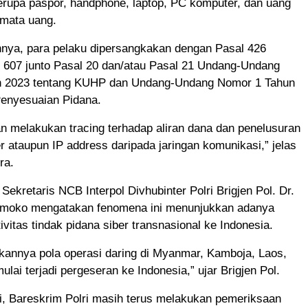
erupa paspor, handphone, laptop, PC komputer, dan uang
 mata uang.
nnya, para pelaku dipersangkakan dengan Pasal 426
l 607 junto Pasal 20 dan/atau Pasal 21 Undang-Undang
n 2023 tentang KUHP dan Undang-Undang Nomor 1 Tahun
Penyesuaian Pidana.
n melakukan tracing terhadap aliran dana dan penelusuran
r ataupun IP address daripada jaringan komunikasi,” jelas
ra.
Sekretaris NCB Interpol Divhubinter Polri Brigjen Pol. Dr.
moko mengatakan fenomena ini menunjukkan adanya
ivitas tindak pidana siber transnasional ke Indonesia.
bkannya pola operasi daring di Myanmar, Kamboja, Laos,
lai terjadi pergeseran ke Indonesia,” ujar Brigjen Pol.
i, Bareskrim Polri masih terus melakukan pemeriksaan