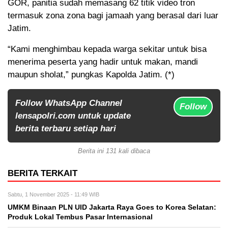
GOR, panitia sudah memasang 62 titik video tron
termasuk zona zona bagi jamaah yang berasal dari luar
Jatim.
“Kami menghimbau kepada warga sekitar untuk bisa
menerima peserta yang hadir untuk makan, mandi
maupun sholat,” pungkas Kapolda Jatim. (*)
Follow WhatsApp Channel
Follow
lensapolri.com untuk update
berita terbaru setiap hari
Berita ini 131 kali dibaca
BERITA TERKAIT
Sabtu, 1 November 2025 - 11:49 WIB
UMKM Binaan PLN UID Jakarta Raya Goes to Korea Selatan:
Produk Lokal Tembus Pasar Internasional