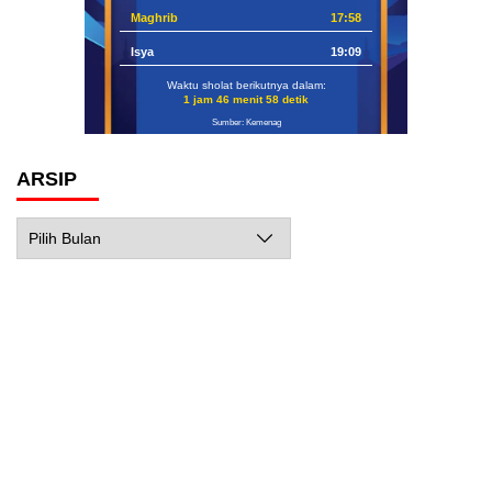
Maghrib
17:58
Isya
19:09
Waktu sholat berikutnya dalam:
1 jam 46 menit 57 detik
Sumber: Kemenag
ARSIP
Arsip