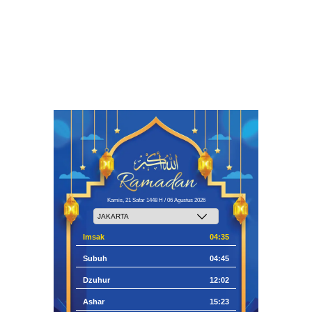
Kamis, 21 Safar 1448 H / 06 Agustus 2026
Imsak
04:35
Subuh
04:45
Dzuhur
12:02
Ashar
15:23