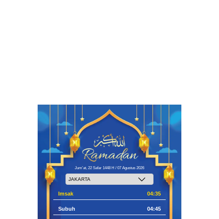
Jum'at, 22 Safar 1448 H / 07 Agustus 2026
Imsak
04:35
Subuh
04:45