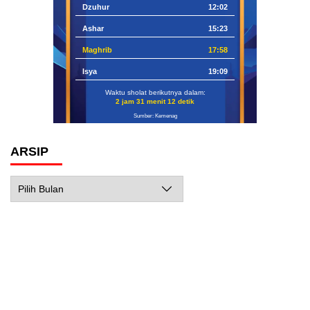
Dzuhur
12:02
Ashar
15:23
Maghrib
17:58
Isya
19:09
Waktu sholat berikutnya dalam:
2 jam 31 menit 10 detik
Sumber: Kemenag
ARSIP
Arsip