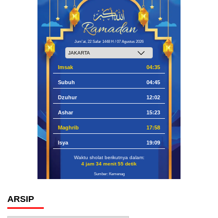
Jum'at, 22 Safar 1448 H / 07 Agustus 2026
Imsak
04:35
Subuh
04:45
Dzuhur
12:02
Ashar
15:23
Maghrib
17:58
Isya
19:09
Waktu sholat berikutnya dalam:
4 jam 34 menit 54 detik
Sumber: Kemenag
ARSIP