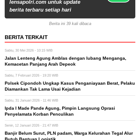
lensapolri.com untuk update
berita terbaru setiap hari
Berita ini 39 kali dibaca
BERITA TERKAIT
Sabtu, 30 Mei 2026 - 10:15 WIB
Jalan Lenteng Agung Amblas dengan lubang Menganga,
Kemacetan Panjang Arah Depeok
Sabtu, 7 Februari 2026 - 19:20 WIB
Polsek Cipondoh Ungkap Kasus Penganiayaan Berat, Pelaku
Diamankan Tak Lama Usai Kejadian
Sabtu, 31 Januari 2026 - 11:46 WIB
Ipda I Made Pande Agung, Pimpin Langsung Oprasi
Penyelamata Korban Penculikan
Senin, 12 Januari 2026 - 21:47 WIB
Banjir Belum Surut, PLN padam, Warga Kelurahan Tegal Alur
Butuh Bantuan Logistik