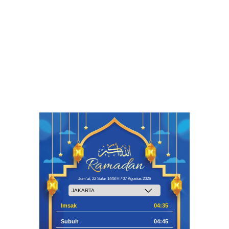
Jum'at, 22 Safar 1448 H / 07 Agustus 2026
Imsak
04:35
Subuh
04:45