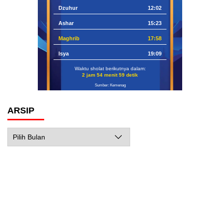
Dzuhur
12:02
Ashar
15:23
Maghrib
17:58
Isya
19:09
Waktu sholat berikutnya dalam:
2 jam 54 menit 58 detik
Sumber: Kemenag
ARSIP
Arsip