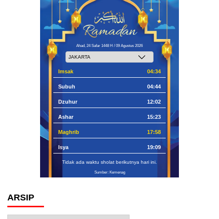
Ahad, 24 Safar 1448 H / 09 Agustus 2026
Imsak
04:34
Subuh
04:44
Dzuhur
12:02
Ashar
15:23
Maghrib
17:58
Isya
19:09
Tidak ada waktu sholat berikutnya hari ini.
Sumber: Kemenag
ARSIP
Arsip