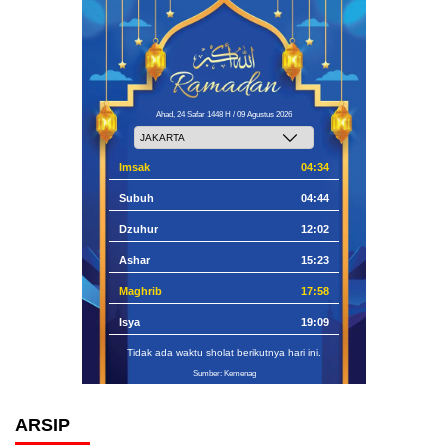
Ahad, 24 Safar 1448 H / 09 Agustus 2026
Imsak
04:34
Subuh
04:44
Dzuhur
12:02
Ashar
15:23
Maghrib
17:58
Isya
19:09
Tidak ada waktu sholat berikutnya hari ini.
Sumber: Kemenag
ARSIP