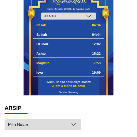
Senin, 25 Safar 1448 H / 10 Agustus 2026
Imsak
04:34
Subuh
04:44
Dzuhur
12:02
Ashar
15:22
Maghrib
17:58
Isya
19:09
Waktu sholat berikutnya dalam:
3 jam 4 menit 54 detik
Sumber: Kemenag
ARSIP
Arsip